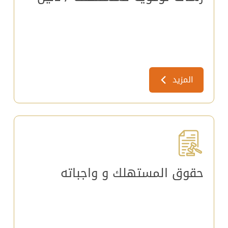
المزيد
ﺣﻘﻮﻕ ﺍﻟﻤﺴﺘﻬﻠﻚ ﻭ ﻭﺍﺟﺒﺎﺗﻪ