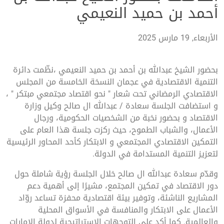
أحمد بن حميد النعيمي
الأربعاء, 19 مارس 2025
بحضور الشيخ عبدالله بن أحمد بن حميد النعيمي ،نظّمت دائرة
التنمية الاقتصادية في عجمان النسخة الخامسة من المجلس
الاقتصادي الرمضاني تحت شعار " نحو اقتصاد مجتمعي مبتكر " ،
و استضافت الجلسة سعادة / عبدالله ال صالح وكيل وزارة
الاقتصاد و بحضور نخبة من الشخصيات الحكومية، ورجال
الأعمال، والشباب الطموح، حيث ركزت جلسة هذا العام على
التمكين الاقتصادي المجتمعي و الابتكار كأحد المحاور الرئيسية
لتعزيز التنمية المستدامة في الدولة.
وقدّم سعادة عبدالله ال صالح خلال الجلسة رؤية شاملة حول
دور الاقتصاد في تمكين المجتمع، مشيرًا إلى أهمية دعم
المشاريع الناشئة، وتوفير بيئة اقتصادية محفزة تساعد روّاد
الأعمال على الابتكار والمنافسة في الأسواق المحلية
والعالمية. كما أكد على التوجهات الاستراتيجية لدولة الإمارات