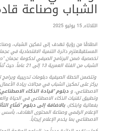
الشباب وصناعة قاد
الثلاثاء, 15 يوليو 2025
انطلاقًا من رؤيةٍ تهدف إلى تمكين الشباب، وصنا
المستقبل
تعتزِم دائرة التنمية الاقتصادية
تخصصية ضمن البرنامج الصيفي لحكومة عجمان
"
صي
الشباب من الفئة العمرية 13 إلى 21 عاماً
. حيث
تُن
وتتضمن الخطة الصيفية دبلومات تدريبية وبرامج تث
يركز على تمكين الشباب في مجالات ريادة الأعمال ا
الاصطناعي، و
دبلوم "قيادة الذكاء الاصطناعي
وتطبيق تقنيات الذكاء الاصطناعي في الحياة والعم
بفعالية وابتكار،
بالاضافة إلى دبلوم "صُنّاع التأ
الإعلام الرقمي وصناعة المحتوى الهادف، بأسس مه
الاصطناعي بما يخدم الإعلام إيجاباً.
كما ستقدم الدائرة عدداً من البرامج المهمة للمج