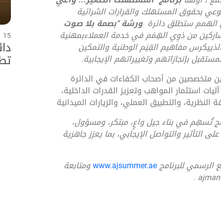
الوعي بحقوق المستهلك والقرارات الشرائية
وي الهمم ستطلق دائرة
ورشة "بصمة بلا صوت
اركين من ذوِي الهِمَم في خدمة العملاء
بمهنية
15 مايو 2026
دائ
لذي
يكرس مفاهيم القِيَم الوطنية والتمكين
تطل
مستقبل بإنجازاتهم وتغييراتهم الإيجابية
.
اله
فين متخصصين من أصحاب الكفاءات في الدائرة
الخ
ات استثمار المواهب وتعزيز القدرات الداخلية،
 النظرية، والتطبيق العملي، والزيارات الميدانية
مج تُسهِم في بناء جيل واعٍ، مبتكر، ومسؤول،
على التأثير والتواصل الإيجابي، بما يعزز جاهزية
ع الرسمي للبرنامج
www.ajsummer.ae
ومتابعة
.
ajman