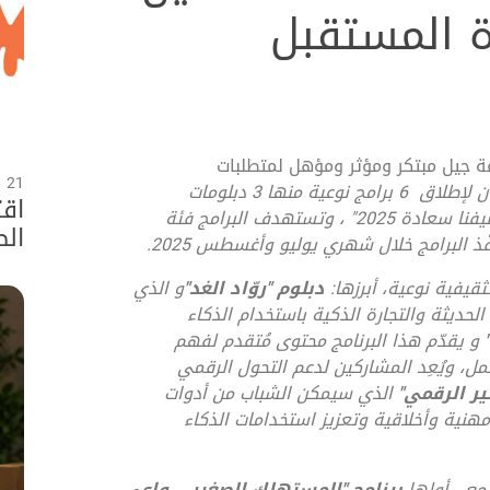
ة المستقبل
عة جيل مبتكر ومؤثر ومؤهل لمتطلبات
21 يوليو 2026
في عجمان لإطلاق 6 برامج نوعية منها 3 دبلومات
اقت
فنا سعادة 2025
"
،
وتستهدف البرامج فئة
الص
فّذ
البرامج
خلال شهري يوليو وأغسطس 2025.
اقت
قيفية نوعية، أبرزها
:
دبلوم "روّاد الغد
"
و الذي
سعاد
لحديثة والتجارة الذكية باستخدام الذكاء
"
و يقدّم هذا البرنامج محتوى مُتقدم لفهم
ل، ويُعِد المشاركين لدعم التحول الرقمي
ثير الرقمي
"
الذي سيمكن
الشباب من أدوات
نية وأخلاقية وتعزيز استخدامات الذكاء
تمع ، أولها
برنامج "المستهلك الصغير... واعي