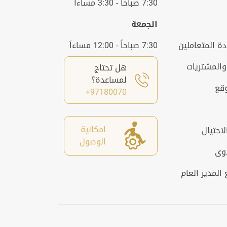
7:30 صباحاً - 3:30 مساءاَ
الجمعة
ة المتعاملين
7:30 صباحاً - 12:00 مساءاَ
والمشتريات
هل تحتاج
لمساعدة؟
وقع
97180070+
امكانية
لاحتيال
الوصول
دوى
المدير العام