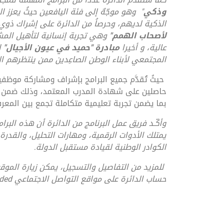
وذكي
"
وهو موجّهٌ إلى فئة اليافعين حيثُ يعزز 
الذكية لديهم، وحرصاُ من الدائرة على إشراك ذ
لأصحاب الهمم
"
وهي تجربة إنسانية لتأهيل المش
عالية، و أخيرا
مبادرة "حميد في عيون الأجيال
"
ا
المجتمعي لأبناء الوطن الصاعِدين ممن ينتظرهم ال
حيثُ تُقدَّم جميع البرامج بإشراف ومشاركة موظ
حاصلين على شهادة المدرب المعتمد، وذلك ضمن آلي
بما يضمن تجربة تعليمية متكاملة تجمع بين المعرفة
وأكّـد فريق عمل البرنامج من الدائرة أن هذه البرا
يمتلك الأدوات الرقمية، ومهارات التحليل، والقدرة 
الكوادر الوطنية لقيادة مستقبل الدولة
.
للمزيد من التفاصيل والتسجيل، يمكن زيارة الموق
حساب الدائرة على مواقع التواصل الاجتماعي
ded