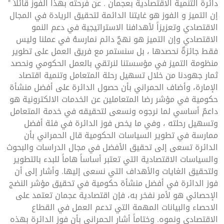
دائرة التنمية الاقتصادية بعجمان . عن فرحته بهذا الفوز قائلاً "
إن التميز و الفوز هو غايتنا الدائمة لتحقيق الريادة في المجال
الاقتصادي وتعزيزاً لأهدافنا الاستراتيجية في دعم النمو
الاقتصادي وإن التميز هو نهجٌ دائم نمارسهُ في عملنا وليس
فقط جائزةٌ نحصدها ، بل سنستمر مع فريق العمل على تطوير
منظومة التميز في مؤسستنا لنرتقي بالعمل الحكومي ونحصد
ثمار جهودنا من خلال تسهيل رحلة المتعامل وتنمية اقتصاد
الإمارة، وأضاف الحمراني بأن حصول الدائرة على أفضل منشأة
حكومية في مؤشر رضا المتعاملين عن الخدمات الالكترونية هو
داعمٌ أساسي لما نرجوه ونسعى لتحقيقه في خدمة المتعامل
وتسهيل رحلته ، وفي ما يخص فوز الدائرة في فئة أفضل
ممارسة في تطوير السياسات الحكومية قال الحمراني بأن
الدائرة تسعى إلى تحقيق الأفضل في مجال الدراسات والبحوث
والسياسات الاقتصادية التي تعتبر أساساً هاماً للبدء بالتطوير
ولتحقيق الغايات والأهداف التي نسعى إليها. وأشار إلى أن
فوز الدائرة في أفضل منشأة حكومية في تحقيق مؤشر النضج
الإحصائي هو لأمر نفخر به، فإن اقتصادية عجمان تعتمد على
الاحصاء والبيانات المهمة التي تدعم العمل في القطاع
الاقتصادي ونموه. وختاماً أشار الحمراني بأن فوز الدائرة بهذه