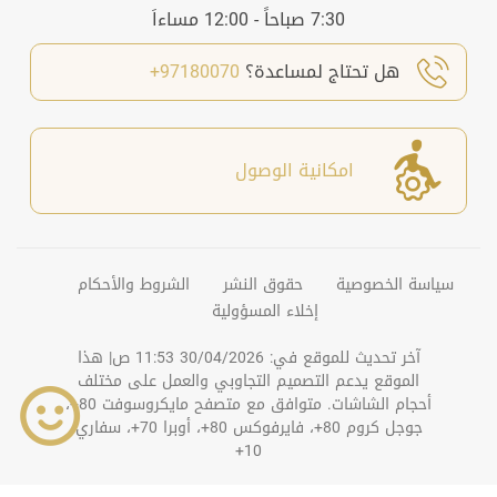
7:30 صباحاً - 12:00 مساءاَ
هل تحتاج لمساعدة؟
97180070+
امكانية الوصول
سياسة الخصوصية
حقوق النشر
الشروط والأحكام
إخلاء المسؤولية
آخر تحديث للموقع في:
30/04/2026 11:53 ص
| هذا
الموقع يدعم التصميم التجاوبي والعمل على مختلف
أحجام الشاشات. متوافق مع متصفح مايكروسوفت 80+،
جوجل كروم 80+، فايرفوكس 80+، أوبرا 70+، سفاري
10+
©
2026
دائرة التنمية الاقتصادية بعجمان. جميع الحقوق