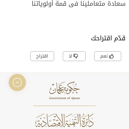
سعادة متعاملينا في قمة أولوياتنا
قدّم اقتراحك
نعم
لا
اقتراح