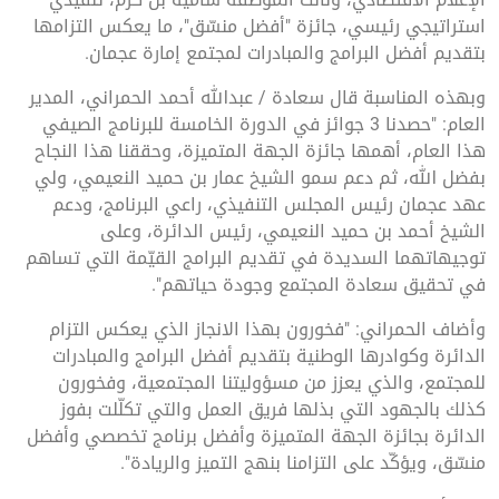
استراتيجي رئيسي، جائزة "أفضل منسّق"، ما يعكس التزامها
بتقديم أفضل البرامج والمبادرات لمجتمع إمارة عجمان.
وبهذه المناسبة قال سعادة / عبدالله أحمد الحمراني، المدير
العام: "حصدنا 3 جوائز في الدورة الخامسة للبرنامج الصيفي
هذا العام، أهمها جائزة الجهة المتميزة، وحققنا هذا النجاح
بفضل الله، ثم دعم سمو الشيخ عمار بن حميد النعيمي، ولي
عهد عجمان رئيس المجلس التنفيذي، راعي البرنامج، ودعم
الشيخ أحمد بن حميد النعيمي، رئيس الدائرة، وعلى
توجيهاتهما السديدة في تقديم البرامج القيّمة التي تساهم
في تحقيق سعادة المجتمع وجودة حياتهم".
وأضاف الحمراني: "فخورون بهذا الانجاز الذي يعكس التزام
الدائرة وكوادرها الوطنية بتقديم أفضل البرامج والمبادرات
للمجتمع، والذي يعزز من مسؤوليتنا المجتمعية، وفخورون
كذلك بالجهود التي بذلها فريق العمل والتي تكلّلت بفوز
الدائرة بجائزة الجهة المتميزة وأفضل برنامج تخصصي وأفضل
منسّق، ويؤكّد على التزامنا بنهج التميز والريادة".