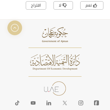
نعم
لا
اقتراح