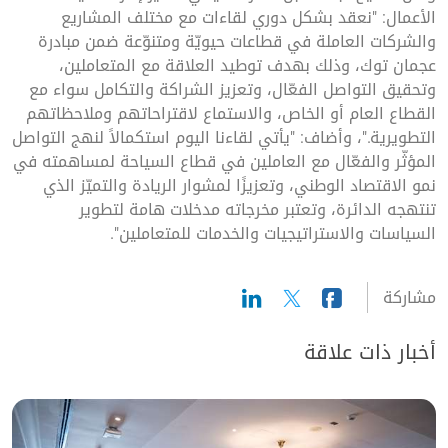
الأعمال: "نعقد بشكل دوري لقاءات مع مختلف المشاريع
والشركات العاملة في قطاعات حيويّة ومتنوّعة ضمن مبادرة
عجمان توك، وذلك بهدف توطيد العلاقة مع المتعاملين،
وتحقيق التواصل الفعّال، وتعزيز الشراكة والتكامل سواء مع
القطاع العام أو الخاص، والاستماع لاقتراحاتهم وملاحظاتهم
التطويرية."، وأضاف: "يأتي لقاءنا اليوم استكمالاً لنهج التواصل
المؤثّر والفعّال مع العاملين في قطاع السياحة لمساهمته في
نمو الاقتصاد الوطني، وتعزيزًا لمشوار الريادة والتميّز الذي
تنتهجه الدائرة، وتعتبر مخرجاته مدخلات هامة لتطوير
السياسات والاستراتيجيات والخدمات للمتعاملين".
مشاركة
أخبار ذات علاقة