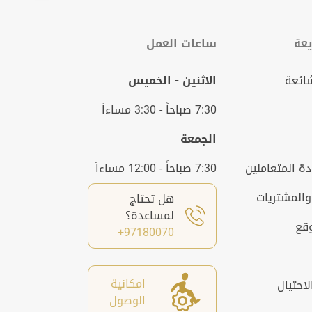
عة
ساعات العمل
شائعة
الاثنين - الخميس
7:30 صباحاً - 3:30 مساءاَ
الجمعة
ة المتعاملين
7:30 صباحاً - 12:00 مساءاَ
والمشتريات
هل تحتاج
لمساعدة؟
وقع
97180070+
امكانية
لاحتيال
الوصول