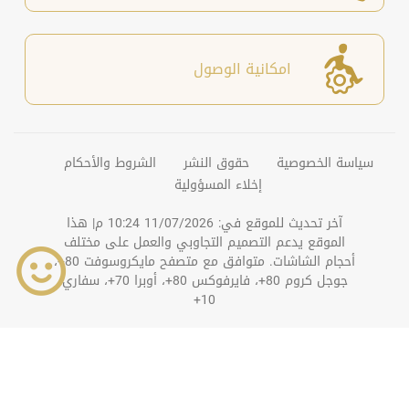
امكانية الوصول
سياسة الخصوصية
حقوق النشر
الشروط والأحكام
إخلاء المسؤولية
آخر تحديث للموقع في:
11/07/2026 10:24 م
| هذا
الموقع يدعم التصميم التجاوبي والعمل على مختلف
أحجام الشاشات. متوافق مع متصفح مايكروسوفت 80+،
جوجل كروم 80+، فايرفوكس 80+، أوبرا 70+، سفاري
10+
©
2026
دائرة التنمية الاقتصادية بعجمان. جميع الحقوق
محفوظة.
عداد الزوار
868