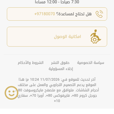
7:30 صباحاً - 12:00 مساءاَ
هل تحتاج لمساعدة؟
97180070+
امكانية الوصول
سياسة الخصوصية
حقوق النشر
الشروط والأحكام
إخلاء المسؤولية
آخر تحديث للموقع في:
11/07/2026 10:24 م
| هذا
الموقع يدعم التصميم التجاوبي والعمل على مختلف
أحجام الشاشات. متوافق مع متصفح مايكروسوفت 80+،
جوجل كروم 80+، فايرفوكس 80+، أوبرا 70+، سفاري
10+
©
2026
دائرة التنمية الاقتصادية بعجمان. جميع الحقوق