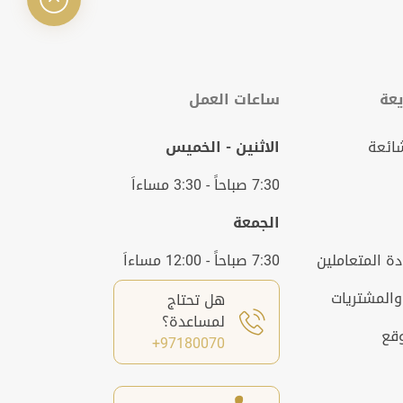
عة
ساعات العمل
شائعة
الاثنين - الخميس
7:30 صباحاً - 3:30 مساءاَ
الجمعة
ة المتعاملين
7:30 صباحاً - 12:00 مساءاَ
والمشتريات
هل تحتاج
لمساعدة؟
وقع
97180070+