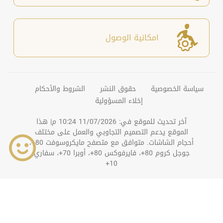
امكانية الوصول
سياسة الخصوصية
حقوق النشر
الشروط والأحكام
إخلاء المسؤولية
آخر تحديث للموقع في:
11/07/2026 10:24 م
| هذا
الموقع يدعم التصميم التجاوبي والعمل على مختلف
أحجام الشاشات. متوافق مع متصفح مايكروسوفت 80+،
جوجل كروم 80+، فايرفوكس 80+، أوبرا 70+، سفاري
10+
©
2026
دائرة التنمية الاقتصادية بعجمان. جميع الحقوق
محفوظة.
عداد الزوار
427