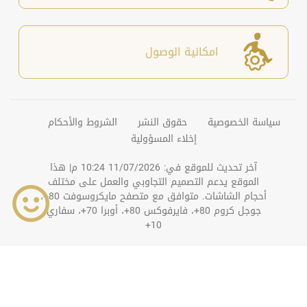
امكانية الوصول
سياسة الخصوصية
حقوق النشر
الشروط والأحكام
إخلاء المسؤولية
آخر تحديث للموقع في:
11/07/2026 10:24 م
| هذا
الموقع يدعم التصميم التجاوبي والعمل على مختلف
أحجام الشاشات. متوافق مع متصفح مايكروسوفت 80+،
جوجل كروم 80+، فايرفوكس 80+، أوبرا 70+، سفاري
10+
©
2026
دائرة التنمية الاقتصادية بعجمان. جميع الحقوق
محفوظة.
عداد الزوار
500