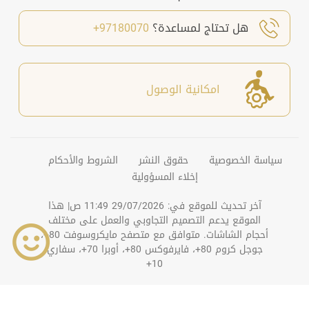
هل تحتاج لمساعدة؟
97180070+
امكانية الوصول
سياسة الخصوصية
حقوق النشر
الشروط والأحكام
إخلاء المسؤولية
آخر تحديث للموقع في:
29/07/2026 11:49 ص
| هذا
الموقع يدعم التصميم التجاوبي والعمل على مختلف
أحجام الشاشات. متوافق مع متصفح مايكروسوفت 80+،
جوجل كروم 80+، فايرفوكس 80+، أوبرا 70+، سفاري
10+
©
2026
دائرة التنمية الاقتصادية بعجمان. جميع الحقوق
محفوظة.